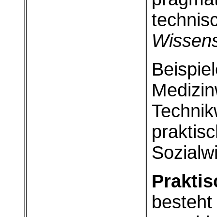
technis
Wissens
Beispiel
Medizin
Technik
praktis
Sozialw
Prakti
besteht