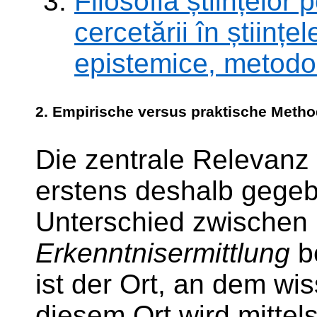
Filosofia științelor p
cercetării în științel
epistemice, metodolo
2. Empirische versus praktische
Metho
Die zentrale Relevanz 
erstens deshalb gegebe
Unterschied zwischen
Erkenntnisermittlung
be
ist der Ort, an dem wi
diesem Ort wird mittel