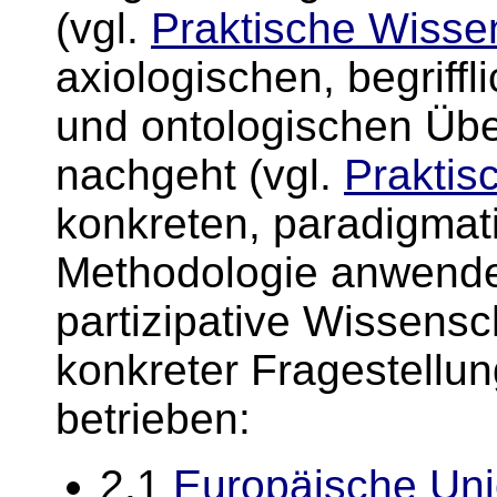
(
vgl.
Praktische Wisse
axiologischen, begriff
und ontologischen Übe
nachgeht (
vgl.
Praktis
konkreten, paradigmati
Methodologie anwendet
partizipative Wissens
konkreter Fragestellun
betrieben:
2.1
Europäische Un