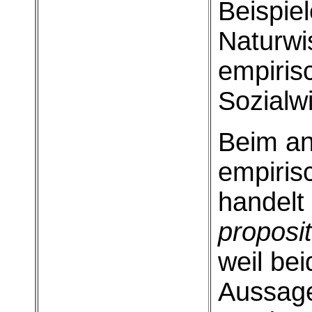
Beispiel
Naturwi
empiris
Sozialw
Beim an
empiris
handelt
proposi
weil bei
Aussage